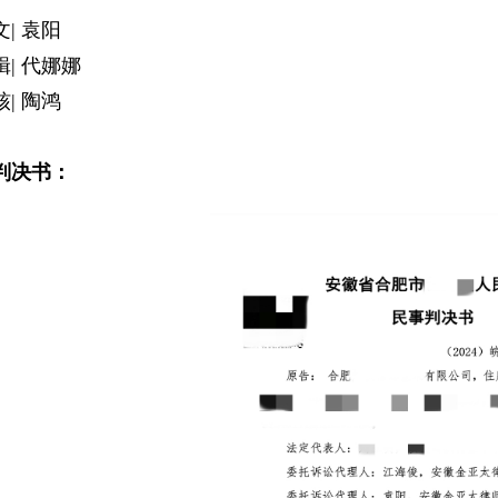
文| 袁阳
辑| 代娜娜
核| 陶鸿
判决书：