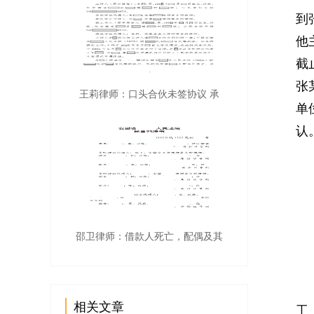
到
他
截
张
王莉律师：口头合伙未签协议 承
单
认
争
1
2
邵卫律师：借款人死亡，配偶及其
办
因
相关文章
工