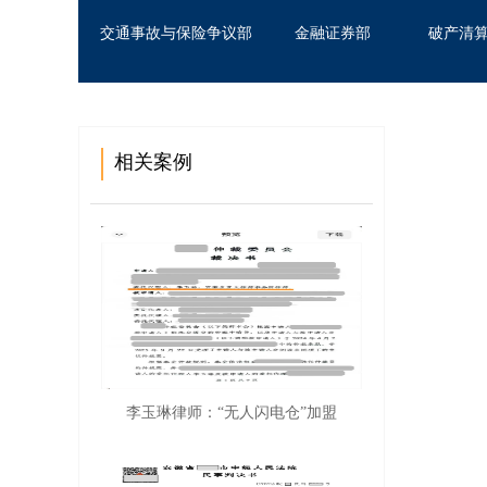
交通事故与保险争议部
金融证券部
破产清
相关案例
代
江
袁
李玉琳律师：“无人闪电仓”加盟
基
张