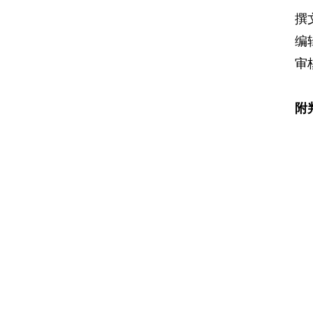
撰
编
审
附