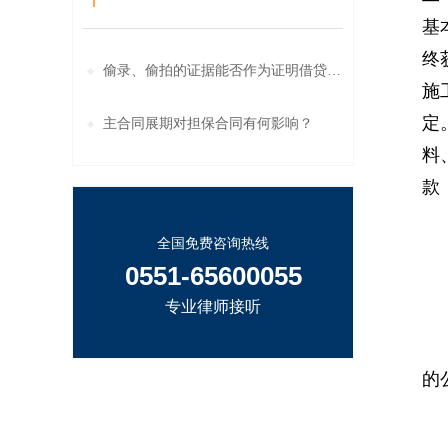
基
终
偷录、偷拍的证据能否作为证明借贷关系
施
定
主合同展期对担保合同有何影响？
料
款
全国免费咨询热线
办
0551-65600055
法
专业律师接听
该
的