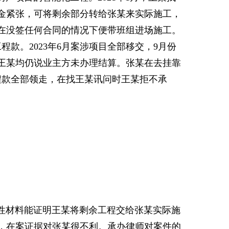
金紧张，可将剩余部分转给张某来实际施工，
在没签任何合同的情况下便带班组进场施工。
程款。2023年6月案涉项目全部移交，9月份
，王某均仍说业主方未办理结算。张某在去挂靠
程款全部领走，在找王某讯问时王某拒不承
材料能证明王某将剩余工程交给张某实际施
，在案证据对张某很不利。承办律师对案件的