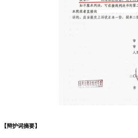
【
辩护词
摘要
】