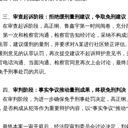
三、
审查起诉阶段
：
拒绝
缓刑
量刑
建议
，
争取
免刑
建议
审查起诉阶段，高正纲、鲁鑫宇第一时间阅卷，充分阅
。第一次和检察官沟通，检察官告知经讨论，采纳不构成
法罪，建议缓刑的量刑，并要求对A某进行社区矫正评估
缓刑意见的认罪认罚，再次提交建议不起诉辩护意见书，
官电话沟通、当面沟通。检察官同意再次上会讨论，最终
免予刑事处罚的共识。
四、
审判阶段
：
事实争议推动
量刑
成果
，
终获免刑判决
审判阶段，为进一步确保免予刑事处罚决定，高正纲、
，是否构成从犯等作为重要辩护内容，以“事实争议”推动“
终本案一审开庭后，经法院审判委员会讨论决定，判处