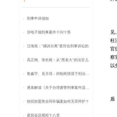
刑事申诉须知
在
见
涉电子烟刑事案件十问十答
枉
汪海燕：“捕诉分离”更符合刑事诉讼的
官
察
高正纲、张长根：从“黑老大”的法官儿
以
鲁鑫宇、吴月瑶：抑制死情境下刑法适用
逐条解读《关于办理袭警刑事案件适用法
在
盾
快招加盟类合同诈骗案如何无罪辩护？
最
庭前会议规程十八变