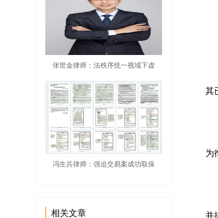
高
鲁
【
张世金律师：法秩序统一视域下虚
2
其
经
为
冯生兵律师：强迫交易案成功取保
在
相关文章
并