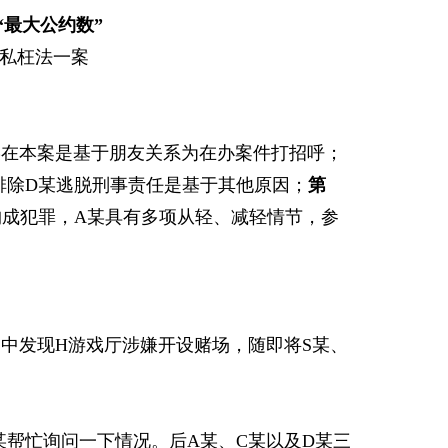
“最大公约数”
枉法一案
某在本案是基于朋友关系为在办案件打招呼；
排除D某逃脱刑事责任是基于其他原因；
第
构成犯罪，A某具有多项从轻、减轻情节，参
查中发现H游戏厅涉嫌开设赌场，随即将S某、
帮忙询问一下情况。后A某、C某以及D某三