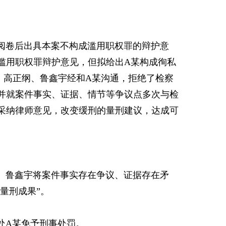
卷后出具本案不构成滥用职权罪的辩护意
滥用职权罪辩护意见，但拟给出A某构成徇私
。高正纲、鲁鑫宇经和A某沟通，拒绝了检察
并就案件事实、证据、情节等争议点多次与检
采纳律师意见，改变缓刑的量刑建议，达成可
鲁鑫宇将案件事实存在争议、证据存在矛
量刑成果”。
A某免予刑事处罚。