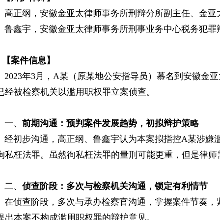
正纲，安徽金亚太律师事务所刑辩分所副主任、金亚
鑫宇，安徽金亚太律师事务所刑事业务中心税务犯罪
案件信息】
023年3月，A某（原某地公安指导员）慕名到安徽金
已经被检察机关以滥用职权罪立案侦查。
一、
前期沟通
：
预判
案件发展趋势
，
初
拟
辩护策略
初步沟通，高正纲、鲁鑫宇认为本案拟指控A某涉嫌滥
徇私枉法罪。虽然徇私枉法罪的量刑可能更重，但是律师
二、
侦查阶段
：
多次与
检察机关
沟通
，
锁定有利情节
侦查阶段，多次与承办检察官沟通，掌握案件节奏，紧
提出本案不构成滥用职权罪的辩护意见。