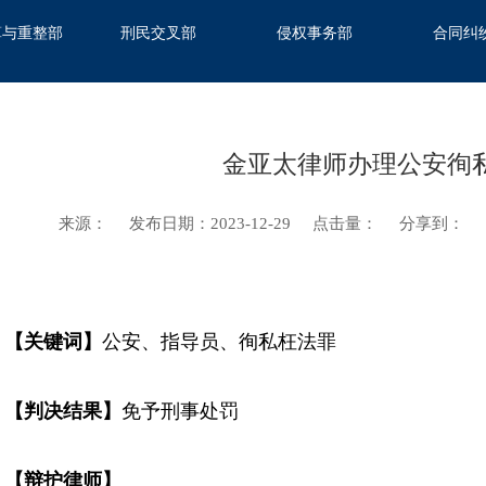
算与重整部
刑民交叉部
侵权事务部
合同纠
金亚太律师办理公安徇
来源：
发布日期：2023-12-29
点击量：
分享到：
【
关键词
】
公安、指导员、徇私枉法罪
【
判决结果
】
免予刑事处罚
【辩护
律师
】