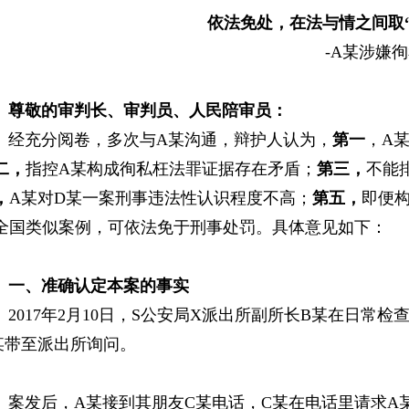
依法免处
，
在法与情之间取
-A某涉嫌徇私
敬的审判长
、
审判员
、
人民陪审员
：
充分阅卷，多次与A某沟通，辩护人认为，
第一
，A
二，
指控A某构成徇私枉法罪证据存在矛盾；
第三，
不能
，
A某对D某一案刑事违法性认识程度不高；
第五，
即便
全国类似案例，可依法免于刑事处罚。具体意见如下：
一
、
准确认定本案的事实
017年2月10日，S公安局X派出所副所长B某在日常检
某带至派出所询问。
发后，A某接到其朋友C某电话，C某在电话里请求A某