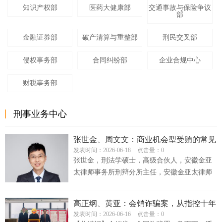
知识产权部
医药大健康部
交通事故与保险争议
部
金融证券部
破产清算与重整部
刑民交叉部
侵权事务部
合同纠纷部
企业合规中心
财税事务部
刑事业务中心
张世金、周文文：商业机会型受贿的常见
发表时间：2026-06-18
点击量：0
类型及辩护要点
张世金，刑法学硕士，高级合伙人，安徽金亚
太律师事务所刑辩分所主任，安徽金亚太律师
事务所刑事业务中心主任，第七届全国十...
高正纲、黄亚：会销诈骗案，从指控十年
发表时间：2026-06-16
点击量：0
到判缓刑（附辩护词）