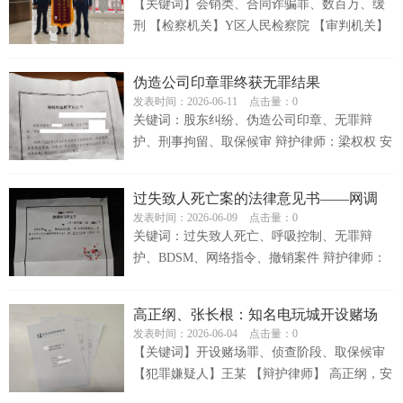
【关键词】会销类、合同诈骗罪、数百万、缓
刑 【检察机关】Y区人民检察院 【审判机关】
Y区人民法院 【被...
伪造公司印章罪终获无罪结果
发表时间：2026-06-11
点击量：0
关键词：股东纠纷、伪造公司印章、无罪辩
护、刑事拘留、取保候审 辩护律师：梁权权 安
徽金亚太律师事务所 财税部主任...
过失致人死亡案的法律意见书——网调
发表时间：2026-06-09
点击量：0
BDSM类窒息游戏的归责
关键词：过失致人死亡、呼吸控制、无罪辩
护、BDSM、网络指令、撤销案件 辩护律师：
梁权权 安徽金亚太律师事务所 财税...
高正纲、张长根：知名电玩城开设赌场
发表时间：2026-06-04
点击量：0
案，成功取保
【关键词】开设赌场罪、侦查阶段、取保候审
【犯罪嫌疑人】王某 【辩护律师】 高正纲，安
徽金亚太律师事务所副主任...