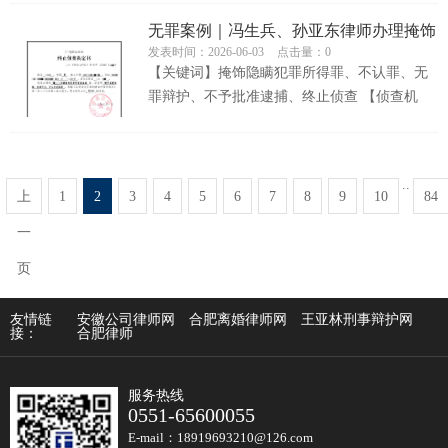
无罪案例｜冯生兵、孙亚东律师办理掩饰
发表时间：2026-06-03
点击量：0
隐瞒犯罪所得案获...
【关键词】掩饰隐瞒犯罪所得罪、不认罪、无
罪辩护、不予批准逮捕、终止侦查 【侦查机
关】X县公安局 【公诉机关】X县人民...
..
上
1
2
3
4
5
6
7
8
9
10
84
一
页
友情链
安徽公司律师网
合肥离婚律师网
王亚林刑事辩护网
接：
合肥律师
服务热线
0551-65600055
E-mail：18919693210@126.com