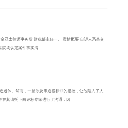
金亚太律师事务所 财税部主任一、 案情概要 自诉人系某交
法院均认定案件事实清
临近退休。然而，一起涉及串通投标罪的指控，让他陷入了人
并在其请托下向评标专家进行了沟通，因