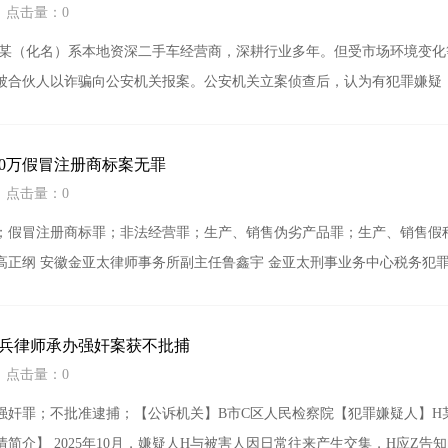
2 点击量：0
李某（化名）系本地资深二手车经营商，深耕行业多年。但受市场环境变
被合伙人以诈骗向公安机关报案。公安机关立案侦查后，认为有犯罪嫌疑
10万假冒注册商标案无罪
2 点击量：0
；假冒注册商标罪；非法经营罪；生产、销售伪劣产品罪；生产、销售假
正纲 安徽金亚太律师事务所副主任鲁鑫宇 金亚太刑事业务中心税务犯罪辩护
兵律师承办强奸案获不批捕
5 点击量：0
强奸罪；不批准逮捕；【公诉机关】B市C区人民检察院【犯罪嫌疑人】H
简介】 2025年10月，嫌疑人H与被害人因日常往来产生交集，H应Z