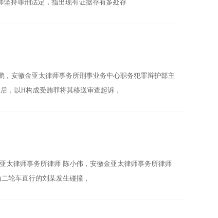
师坚持罪刑法定，指出现有证据存有多处存
吴鹏，安徽金亚太律师事务所刑事业务中心职务犯罪辩护部主
月后，以H构成受贿罪将其移送审查起诉，
亚太律师事务所律师 陈小伟，安徽金亚太律师事务所律师
电动二轮车直行的刘某发生碰撞，