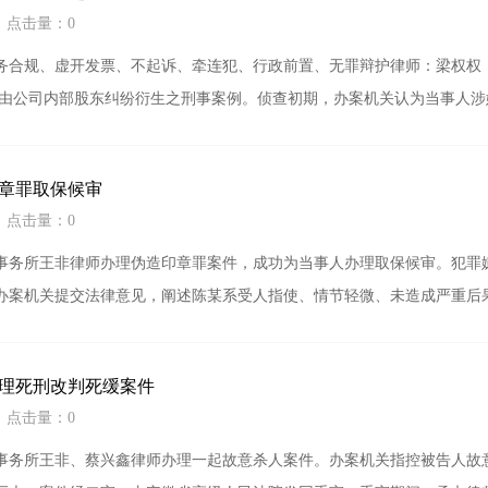
3 点击量：0
务合规、虚开发票、不起诉、牵连犯、行政前置、无罪辩护律师：梁权权，
系由公司内部股东纠纷衍生之刑事案例。侦查初期，办案机关认为当事人
章罪取保候审
2 点击量：0
事务所王非律师办理伪造印章罪案件，成功为当事人办理取保候审。犯罪
办案机关提交法律意见，阐述陈某系受人指使、情节轻微、未造成严重后
理死刑改判死缓案件
2 点击量：0
事务所王非、蔡兴鑫律师办理一起故意杀人案件。办案机关指控被告人故