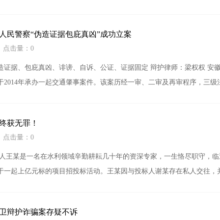
人民警察“伪造证据包庇真凶”成功立案
4 点击量：0
造证据、包庇真凶、诽谤、自诉、公证、证据固定 辩护律师：梁权权 安徽
于2014年承办一起交通肇事案件。该案历经一审、二审及再审程序，三级
终获无罪！
4 点击量：0
事人王某是一名在水利领域辛勤耕耘几十年的资深专家，一生恪尽职守，
于一起上亿元标的项目招投标活动。王某因与投标人谢某存在私人交往，
卫辩护诈骗案存疑不诉