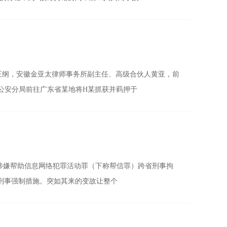
正纲，安徽金亚太律师事务所副主任、高级合伙人黄亚，前
区公安分局前往广东省某地将H某抓获并羁押于
以涉嫌帮助信息网络犯罪活动罪（下称帮信罪）跨省刑事拘
刑事强制措施。突如其来的变故让整个