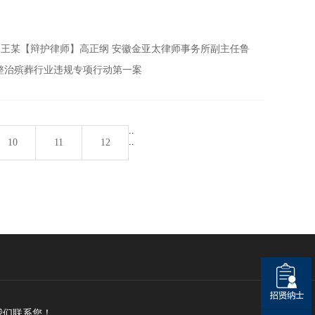
】王某【辩护律师】高正纲 安徽金亚太律师事务所副主任鲁
整治殡葬行业违规专项行动第一案
..
..
10
11
12
我们联系您！