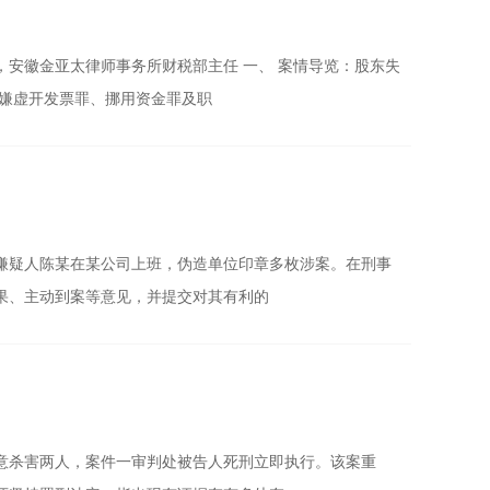
安徽金亚太律师事务所财税部主任 一、 案情导览：股东失
涉嫌虚开发票罪、挪用资金罪及职
嫌疑人陈某在某公司上班，伪造单位印章多枚涉案。在刑事
果、主动到案等意见，并提交对其有利的
意杀害两人，案件一审判处被告人死刑立即执行。该案重