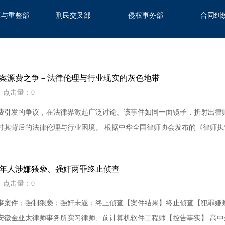
算与重整部
刑民交叉部
侵权事务部
合同纠
案源费之争－法律伦理与行业现实的灰色地带
8 点击量：0
费引发的争议，在法律界激起广泛讨论。该事件如同一面镜子，折射出律
讨其背后的法律伦理与行业困境。 根据中华全国律师协会发布的《律师
年人涉嫌猥亵、强奸两罪终止侦查
8 点击量：0
事案件；强制猥亵；强奸未遂；终止侦查【案件结果】终止侦查【犯罪嫌
安徽金亚太律师事务所实习律师、前计算机软件工程师【控告事实】 高