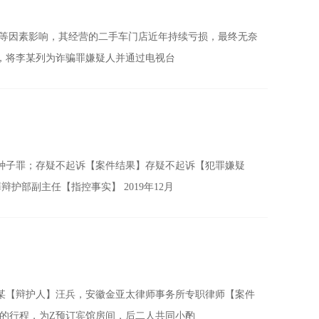
化等因素影响，其经营的二手车门店近年持续亏损，最终无奈
，将李某列为诈骗罪嫌疑人并通过电视台
种子罪；存疑不起诉【案件结果】存疑不起诉【犯罪嫌疑
部副主任【指控事实】 2019年12月
某【辩护人】汪兵，安徽金亚太律师事务所专职律师【案件
告知的行程，为Z预订宾馆房间，后二人共同小酌