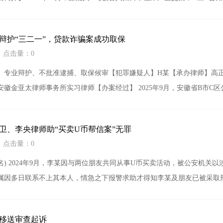
辩护“三二一”，贷款诈骗案成功取保
0 点击量：0
、专业辩护、不批准逮捕、取保候审【犯罪嫌疑人】H某【承办律师】高
徽金亚太律师事务所实习律师【办案经过】 2025年9月，安徽省B市C
卫、李央律师助“买卖U币帮信案”无罪
7 点击量：0
) 2024年9月，李某因与两位朋友共同从事U币买卖活动，被公安机关
属因多日联系不上其本人，情急之下报警求助才得知李某及朋友已被采取
移送审查起诉