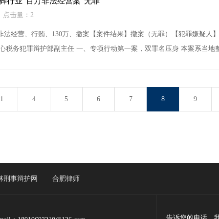
葬行业“百万非法经营案”无罪
1 点击量：2
非法经营、行贿、130万、撤案【案件结果】撤案（无罪）【犯罪嫌疑人
中心税务犯罪辩护部副主任 一、专项行动第一案，双罪名压身 本案系当地
1
4
5
6
7
8
9
林刑事辩护网
合肥律师
告诉您的电话，