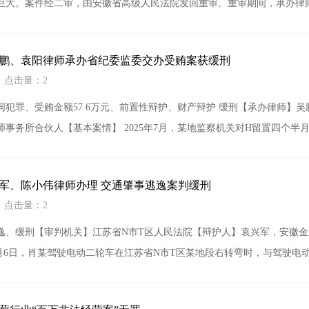
巨大。案件经二审，由安徽省高级人民法院发回重审。重审期间，承办律
鹏、袁阳律师承办省纪委监委交办受贿案获缓刑
1 点击量：2
同犯罪、受贿金额57 6万元、前置性辩护、财产辩护 缓刑【承办律师】
事务所合伙人【基本案情】 2025年7月，某地监察机关对H留置四个半
兴军、陈小伟律师办理 交通肇事逃逸案判缓刑
1 点击量：2
逸、缓刑【审判机关】江苏省N市T区人民法院【辩护人】袁兴军，安徽金
年8月6日，肖某驾驶电动二轮车在江苏省N市T区某地段右转弯时，与驾驶