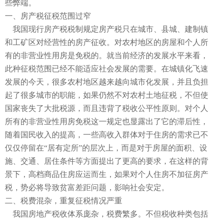
些弊端。
一、
房产税征税范围过窄
我国现行房产税税制规定房产税只在城市、县城、建制镇
和工矿区对经营性的房产征收。对农村地区的房屋和个人所
有的非营业性用房是免税的。就当前经济的发展水平来看，
此种征税范围已经不能适应社会发展的需要。在城镇化飞速
发展的今天，很多农村地区越来越向城市化发展，并且负担
起了很多城市的职能，如果仍然不对农村土地征税，不但使
国家丧失了大批税源，而且违背了税收公平性原则。对个人
所有的非营业性用房免税这一规定也显露出了它的滞后性，
随着国民收入的提高，一些高收入群体对于住房的需求已不
仅仅停留在“居有定所”的层次上，而是对于房屋的面积、设
施、交通、居住条件等方面提出了更高的要求，在这样的背
景下，高档商品住房应运而生，如果对个人住房不加征房产
税，势必将导致贫富差距问题，影响社会安定。
二、
税费混杂，重复征税情况严重
我国房地产税收体系庞杂，税费繁多。不但税收种类包括