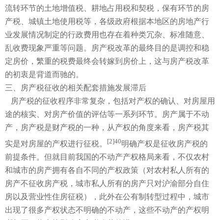
流转环节的土地增值税、耕地占用税和契税，保有环节的房
产税、城镇土地使用税等，各级政府根据本地区的房地产行
业发展情况制定的行政费用也存在着种类冗杂、标准随意、
乱收费现象严重等问题。房产税改革的最终目的是调控和稳
定房价，繁重的税费最终会转嫁到房价上，这与房产税改革
的初衷是背道而驰的。
三、
房产税征收的相关配套措施发展滞后
房产税的征收程序非常复杂，包括对产权的确认、对房屋用
途的核实、对房产价值的评估等一系列环节。房产属于不动
产，房产税是财产税的一种，从产权的角度来看，房产税其
[
2
]
40
实是对房屋的产权进行征税。
明确产权是征收房产税的
前提条件。但就目前我国的不动产产权格局来看，不仅农村
和城市的房产拥有各自不同的产权政策（对农村私人所有的
房产不征收房产税，城市私人所有的房产只对沪渝部分自住
房以及营业性住房征税），此外在公有制转型过程中，城市
出现了很多产权状态不明确的不动产，这些不动产的产权明