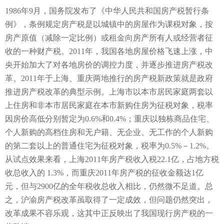
1986年9月，国务院发布了《中华人民共和国房产税暂行条
例》，条例规定房产税是以城镇中的房屋作为课税对象，按
房产原值（减除一定比例）或租金向房产所有人或经营者征
收的一种财产税。2011年，我国各地房屋价格飞速上涨，中
央开始加大了对各地房价的调控力度，并逐步推进房产税改
革。2011年于上海、重庆两地推行的房产税新政策就是政府
推进房产税改革的典型示例。上海市以本市居民家庭两套以
上住房和非本市居民家庭在本市新购住房为征税对象，税率
因房价高低分别暂定为0.6%和0.4%；重庆以独栋商品住宅、
个人新购的高档住房和无户籍、无企业、无工作的个人新购
的第二套以上的普通住宅为征税对象，税率为0.5%－1.2%。
从试点效果来看，上海2011年房产税收入税22.1亿，占地方税
收总收入的 1.3%，而重庆2011年房产税的征收金额达1亿
元，但与2900亿的全年税收总收入相比，仍然微不足道。总
之，沪渝房产税改革虽取得了一定成效，但问题仍然突出，
改革成果不容乐观，这其中正反映出了我国现行房产税的一