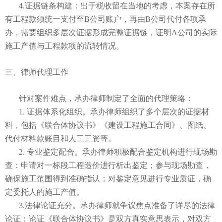
4.
证据链条构建
：出于税收留在当地的考虑，本案存在所
有工程款须统一支付至B公司账户，再由B公司代付各项承
办，需要组织多层次证据形成完整证据链，证明A公司的实际
施工产值与工程款项的流转情况。
三、律师代理工作
针对案件难点，承办律师制定了全面的代理策略：
1.
证据体系化组织
。
承办律师组织了多个层次的证据材
料，包括《联合体协议书》《建设工程施工合同》、图纸、
代付材料款账目和人工工资等。
2.
专业鉴定配合
。
承办律师积极配合鉴定机构进行现场勘
查：申请对一标段工程造价进行析出鉴定；参与现场勘查，
确保施工范围得到准确指认；对鉴定意见进行专业质证，确
定委托人的施工产值。
3.法律论证充分
。
承办律师就争议焦点准备了详尽的法律
论证：论证《联合体协议书》是双方真实意思表示，对双方