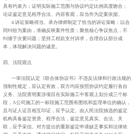
具有约束力；证明实际施工范围与协议约定比例高度吻合；
论证鉴定意见程序合法、内容客观，应当作为定案依据。
4.诉讼策略得当
。
承办律师制定了恰当的诉讼策略：以合
同纠纷为案由，准确反映案件性质；聚焦核心争议焦点，不
纠缠于次要问题；坚持工程款支付诉求，合理自认部分成
本，体现解决问题的诚意。
四、法院观点
一审法院认定《联合体协议书》不违反法律和行政法规的
强制性规定，应认定有效，双方均应按照协议约定履行各自
义务。法院查明案涉项目在实际施工中客观上划分成三个标
段，A公司施工的一标段施工范围有图纸和监理单位的确认，
且与证人证言相互印证，应予认定。由人民法院抽选的鉴定
机构具备鉴定资质、程序合法，鉴定意见真实、合法、关
联，应予采信。对方提出的重新鉴定申请缺乏事实和法律依