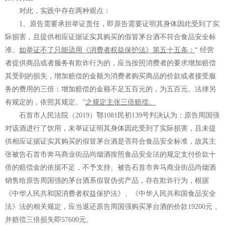
对此，实践中存在两种观点：
1、原告需要承担举证责任，即原告需要证明
其身体因此受到了实
际损害，且提供相应证据证实其购买的假冒茅台酒
不
符合食品安全标
准
。
如举证不了只能适用《消费者权益保护法》第五十五条：
“ 经营
者提供商品或者服务有欺诈行为的，应当按照消费者的要求增加赔偿
其受到的损失，增加赔偿的金额为消费者购买商品的价款或者接受服
务的费用的三倍；增加赔偿的金额不足五百元的，为五百元。法律另
有规定的，依照其规定。”
之规定主张三倍赔偿。
石首市人民法院（2019）鄂1081民初139号判决认为：
原告周国强
对该酒进行了饮用，未举证证明其身体因此受到了实际损害，且未提
供相应证据证实其购买的假冒茅台酒是否符合食品安全标准，故其主
张被告石首市奔马商业街品尚烟酒按照食品安全法的规定支付价款十
倍的赔偿金的依据不足，不予支持
。被告石首市奔马商业街品尚烟酒
销售给原告周国强的茅台酒系假冒伪劣产品，存在欺诈行为，根据
《中华人民共和国消费者权益保护法》、《中华人民共和国食品安全
法》法的相关规定，应当退还原告周国强购买茅台酒的价款19200元，
并赔偿三倍损失即57600元。