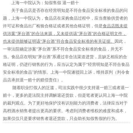
上海一中院认为
：知假售假 退一赔十
关于食品店是否存在经营明知是不符合食品安全标准的食品的问
题，上海一中院认为，食品店在采购食品过程中，应当查验供货者的
许可证和食品出厂检验合格证或者其他合格证明，但是
食品店既未提
供涉案“茅台酒”的合法来源，又未提供该“茅台酒”的合格证明文件，
也未提供能够证明该“茅台酒”符合食品安全标准的有关证据。
因此，
一审法院确定涉案“茅台酒”系不符合食品安全标准的食品，并无不
当。食品店在明知“茅台酒”系通过非合法渠道进货，且缺乏相应的合
格证明，仍进行销售的行为，应当认定为属于“经营明知是不符合食品
安全标准的食品”的情形。上海一中院遂驳回上诉，维持原判（判令食
品店承担退一赔十的赔偿责任）。
随着职业打假人的泛滥，司法实践中很少支持退一赔三或者退一
赔十，更多的是法院主持调解退还货款，但是笔者更认同上海一中院
的裁判观点。为了更好地保护没有识别能力的消费者，法律应当对于
高档酒水销售者提出更高的要求。考虑到消费者维权的难度和成本，
如果仅仅只是要求销售者退还货款，只会助长知假售假的行为。