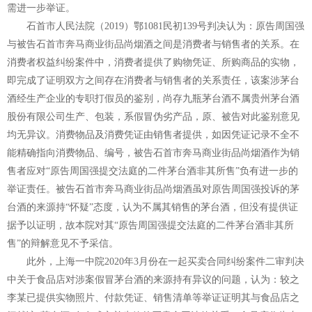
需进一步举证。
石首市人民法院（2019）鄂1081民初139号判决认为：原告周国强
与被告石首市奔马商业街品尚烟酒之间是消费者与销售者的关系。
在
消费者权益纠纷案件中，消费者提供了购物凭证、所购商品的实物，
即完成了证明双方之间存在消费者与销售者的关系责任，
该案涉茅台
酒经生产企业的专职打假员的鉴别，尚存九瓶茅台酒不属贵州茅台酒
股份有限公司生产、包装，系假冒伪劣产品，原、被告对此鉴别意见
均无异议。
消费物品及消费凭证由销售者提供，如因凭证记录不全不
能精确指向消费物品、编号，被告石首市奔马商业街品尚烟酒作为销
售者应对“原告周国强提交法庭的二件茅台酒非其所售”负有进一步的
举证责任。
被告石首市奔马商业街品尚烟酒虽对原告周国强投诉的茅
台酒的来源持“怀疑”态度，认为不属其销售的茅台酒，但没有提供证
据予以证明，故本院对其“原告周国强提交法庭的二件茅台酒非其所
售”的辩解意见不予采信。
此外，
上海一中院
2020年3月份在一起买卖合同纠纷案件二审判决
中关于食品店对涉案假冒茅台酒的来源持有异议的问题，认为
：较之
李某已提供实物照片、付款凭证、销售清单等举证证明其与食品店之