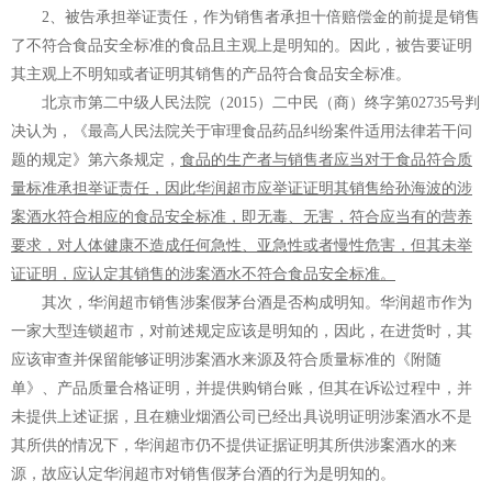
2、被告承担举证责任，
作为销售者承担十倍赔偿金的前提是销售
了不符合食品安全标准的食品且主观上是明知的
。因此，被告要证明
其主观上不明知或者证明其销售的产品符合食品安全标准。
北京市第二中级人民法院（2015）二中民（商）终字第02735号判
决认为，《最高人民法院关于审理食品药品纠纷案件适用法律若干问
题的规定》第六条规定，
食品的生产者与销售者应当对于食品符合质
量标准承担举证责任，因此华润超市应举证证明其销售给孙海波的涉
案酒水符合相应的食品安全标准，即无毒、无害，符合应当有的营养
要求，对人体健康不造成任何急性、亚急性或者慢性危害，但其未举
证证明，应认定其销售的涉案酒水不符合食品安全标准。
其次，华润超市销售涉案假茅台酒是否构成明知。华润超市作为
一家大型连锁超市，对前述规定应该是明知的，因此，在进货时，其
应该审查并保留能够证明涉案酒水来源及符合质量标准的《附随
单》、产品质量合格证明，并提供购销台账，但其在诉讼过程中，并
未提供上述证据，且在糖业烟酒公司已经出具说明证明涉案酒水不是
其所供的情况下，华润超市仍不提供证据证明其所供涉案酒水的来
源，故应认定华润超市对销售假茅台酒的行为是明知的。