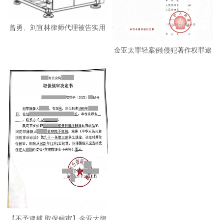
曾勇、刘宜林律师代理被告实用
新
金亚太罪轻案例|侵犯著作权罪逮
【不予逮捕 取保候审】金亚太律