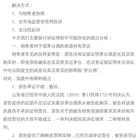
解决方式：
1、与销售者协商
2、去市场监督管理局投诉
3、去法院起诉
今天我们主要探讨诉讼维权中可能存在的观点分歧：
一、销售者对于
假茅台酒的来源持有异议
销售者常见的抗辩姿势是：原告没有证据证明茅台酒是在其店里
购买的，即使原告确实在其店里买过茅台，也没有证据证明本次诉讼
中向法院提交的就是在其店里买的那两瓶“茅台酒”。
对此，实践中有两种观点：
1、原告举证不能，败诉。
山东省日照市中级人民法院（2019）鲁11民终1721号判决认为，
原告提供的证据不足以证实案涉茅台酒系从被告处购买，被告对该酒
的真伪不承担证明责任。原告关于因被告销售假酒而要求其承担相关
赔偿责任的主张不能成立，一审判决驳回其诉讼请求，二审维持原
判。
2、原告提供了购物发票和实物，已经完成举证责任，被告若否认