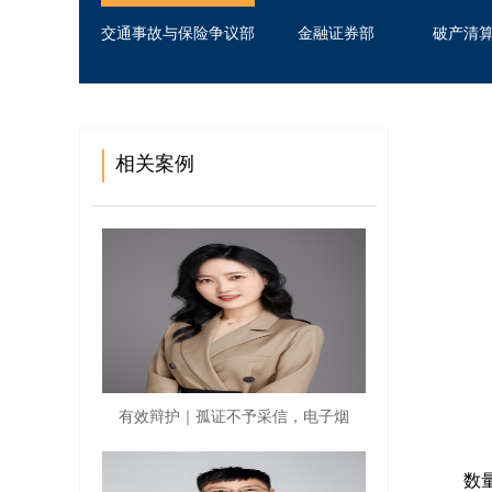
交通事故与保险争议部
金融证券部
破产清
相关案例
【
【
有效辩护｜孤证不予采信，电子烟
L
数