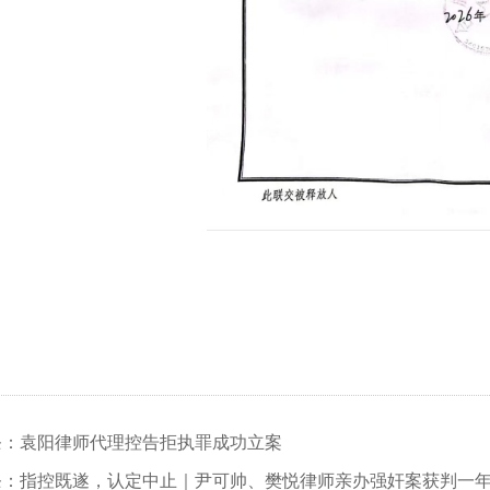
条：袁阳律师代理控告拒执罪成功立案
条：指控既遂，认定中止｜尹可帅、樊悦律师亲办强奸案获判一