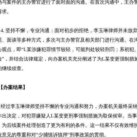
动与案件的主办警官进行了面对面的沟通。在首次沟通中，主办
请求。
. 坚持不懈，专业沟通：面对初步的拒绝，李玉琳律师并未放
话、面谈等多种方式，多次与主办警官及相关部门进行沟通。在
心观点，即“L某涉嫌犯罪情节较轻，可能判处较轻刑罚；系初犯
险”，并结合法律规定，向办案机关充分阐述了为L某变更强制措
的继续侦查。
办案结果】
过李玉琳律师坚持不懈的专业沟通和努力，办案机关最终采纳了
作出决定，对犯罪嫌疑人L某变更刑事强制措施为取保候审。当事
，为后续案件处理创造了更为有利的条件。这一结果不仅有效维
业意见的尊重和对“少捕慎诉慎押”刑事政策的贯彻。