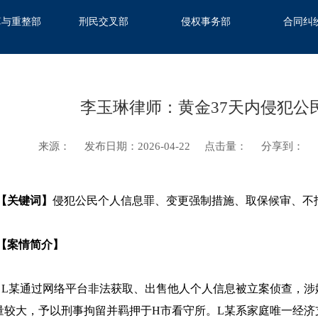
算与重整部
刑民交叉部
侵权事务部
合同纠
李玉琳律师：黄金37天内侵犯公
来源：
发布日期：2026-04-22
点击量：
分享到：
关键词】
侵犯公民个人信息罪、变更强制措施、取保候审、不
案情简介】
某通过网络平台非法获取、出售他人个人信息被立案侦查，涉
量较大，予以刑事拘留并羁押于H市看守所。L某系家庭唯一经