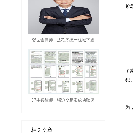
紧
【
张世金律师：法秩序统一视域下虚
接
1
了
犯
2
冯生兵律师：强迫交易案成功取保
为
3
相关文章