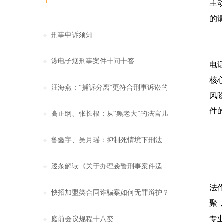
主
的
刑事申诉须知
4
涉电子烟刑事案件十问十答
电
核
汪海燕：“捕诉分离”更符合刑事诉讼的
风
件
高正纲、张长根：从“黑老大”的法官儿
鲁鑫宇、吴月瑶：抑制死情境下刑法适用
【
逐条解读《关于办理袭警刑事案件适用法
经
法
快招加盟类合同诈骗案如何无罪辩护？
聚
专
庭前会议规程十八变