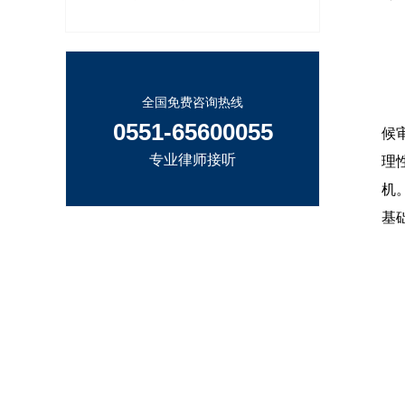
【
全国免费咨询热线
取
0551-65600055
候
专业律师接听
理
机
基
附