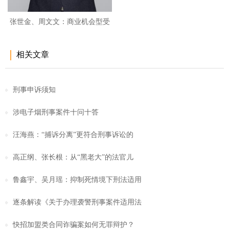
张世金、周文文：商业机会型受
贿
相关文章
刑事申诉须知
涉电子烟刑事案件十问十答
汪海燕：“捕诉分离”更符合刑事诉讼的
高正纲、张长根：从“黑老大”的法官儿
鲁鑫宇、吴月瑶：抑制死情境下刑法适用
逐条解读《关于办理袭警刑事案件适用法
快招加盟类合同诈骗案如何无罪辩护？