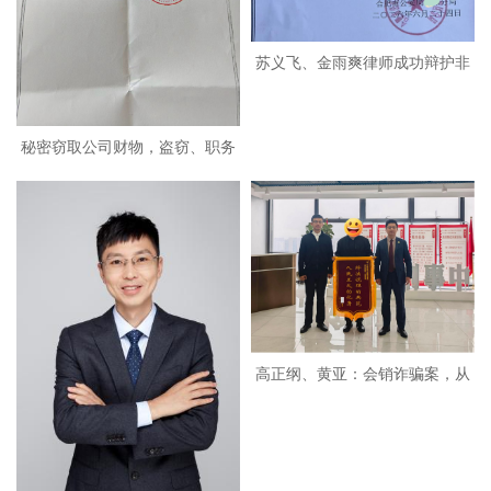
苏义飞、金雨爽律师成功辩护非
法
秘密窃取公司财物，盗窃、职务
侵
高正纲、黄亚：会销诈骗案，从
指