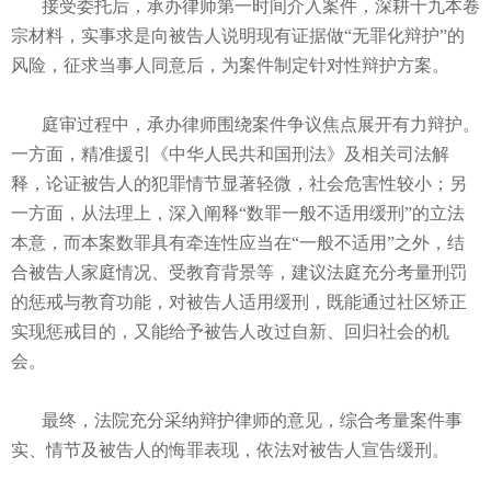
接受委托后，承办律师第一时间介入案件，深耕十九本卷
宗材料，实事求是向被告人说明现有证据做“无罪化辩护”的
风险，征求当事人同意后，为案件制定针对性辩护方案。
庭审过程中，承办律师围绕案件争议焦点展开有力辩护。
一方面，精准援引《中华人民共和国刑法》及相关司法解
释，论证被告人的犯罪情节显著轻微，社会危害性较小；另
一方面，从法理上，深入阐释“数罪一般不适用缓刑”的立法
本意，而本案数罪具有牵连性应当在“一般不适用”之外，结
合被告人家庭情况、受教育背景等，建议法庭充分考量刑罚
的惩戒与教育功能，对被告人适用缓刑，既能通过社区矫正
实现惩戒目的，又能给予被告人改过自新、回归社会的机
会。
最终，法院充分采纳辩护律师的意见，综合考量案件事
实、情节及被告人的悔罪表现，依法对被告人宣告缓刑。