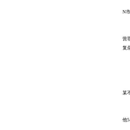
P
N
高
营
复
高
某
经
他