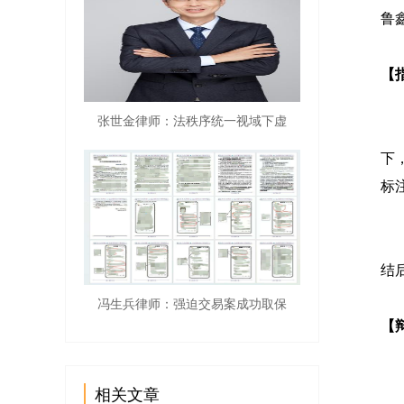
鲁
【
张世金律师：法秩序统一视域下虚
2
下
标
案
结
冯生兵律师：强迫交易案成功取保
【
一
相关文章