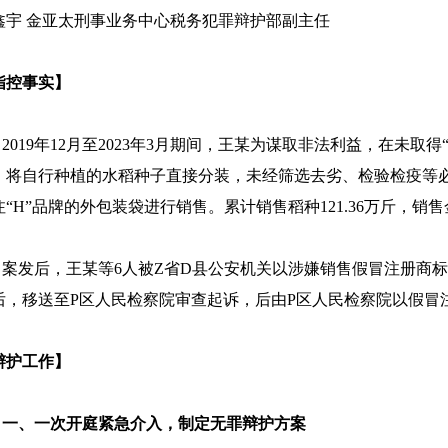
鑫宇 金亚太刑事业务中心税务犯罪辩护部副主任
指控事实】
019年12月至2023年3月期间，王某为谋取非法利益，在未取
，将自行种植的水稻种子直接分装，未经筛选去劣、检验检疫等必
注“H”品牌的外包装袋进行销售。累计销售稻种121.36万斤，销售
发后，王某等6人被Z省D县公安机关以涉嫌销售假冒注册商标
后，移送至P区人民检察院审查起诉，后由P区人民检察院以假冒
辩护工作】
、一次开庭紧急介入，制定
无罪
辩护方案