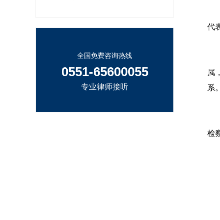
第
代
全国免费咨询热线
第
0551-65600055
属
专业律师接听
系
律
检
漫