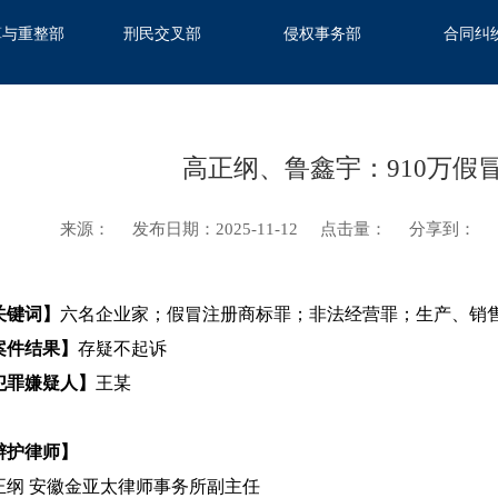
算与重整部
刑民交叉部
侵权事务部
合同纠
高正纲、鲁鑫宇：910万假
来源：
发布日期：2025-11-12
点击量：
分享到：
关键词】
六名企业家；假冒注册商标罪；非法经营罪；生产、销
案件结果】
存疑不起诉
犯罪嫌疑人】
王某
辩护律师】
正纲 安徽金亚太律师事务所副主任