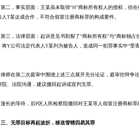
二，事实层面：王某虽未取得“H”商标所有权人的授权，但在使
表人T某达成合作，不符合假冒注册商标罪的构成要件。
三，法律层面：起诉意见书割裂了“商标所有权”与“商标独占
，将Y公司法定代表人T某列为被告人，造成同一犯罪事实中“受害
。
师在第二次庭审中围绕上述三点展开充分论证，庭审控辩争论
察院、法院沟通，建议撤回起诉或宣判无罪。
长的等待，后P区人民检察院撤回对王某等人假冒注册商标罪
三、
无罪目标
再
起波折
，移送管辖
四易其罪