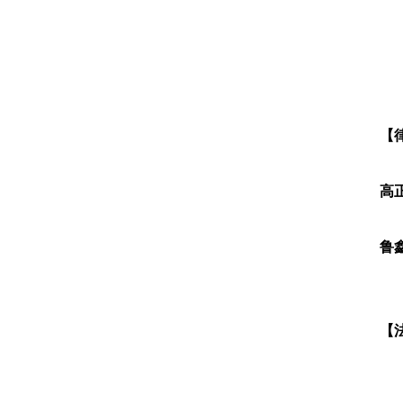
最
王
【
高
鲁
【