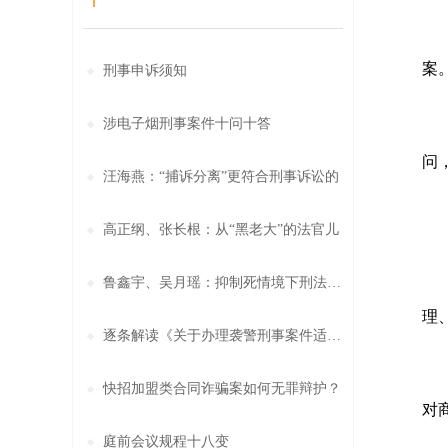
首
案
刑事申诉须知
涉电子烟刑事案件十问十答
高
问
汪海燕：“捕诉分离”更符合刑事诉讼的
二
高正纲、张长根：从“黑老大”的法官儿
鲁鑫宇、吴月瑶：抑制死情境下刑法适用
高
理
逐条解读《关于办理袭警刑事案件适用法
第
快招加盟类合同诈骗案如何无罪辩护？
对
庭前会议规程十八变