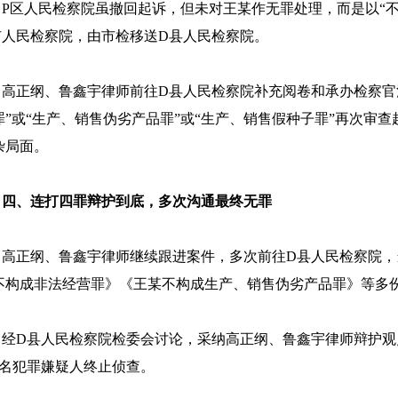
区人民检察院虽撤回起诉，但未对王某作无罪处理，而是以“不
市人民检察院，由市检移送D县人民检察院。
正纲、鲁鑫宇律师前往D县人民检察院补充阅卷和承办检察官沟
罪”或“生产、销售伪劣产品罪”或“生产、销售假种子罪”再次审
杂局面。
四、
连打四罪辩护到底
，多次沟通最终
无罪
正纲、鲁鑫宇律师继续跟进案件，多次前往D县人民检察院，
不构成非法经营罪》《王某不构成生产、销售伪劣产品罪》等多
D县人民检察院检委会讨论，采纳高正纲、鲁鑫宇律师辩护观
5名犯罪嫌疑人终止侦查。