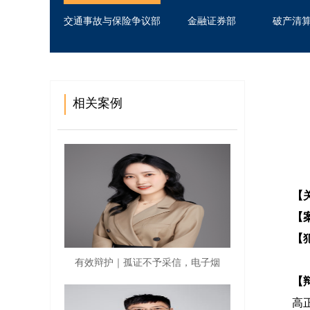
交通事故与保险争议部
金融证券部
破产清
相关案例
【
【
【
有效辩护｜孤证不予采信，电子烟
【
高