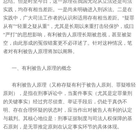
总结。但是时至今日，这一原理在我国无论从立法还是司法
实践，均存有相当差距。一是尚未明确进入刑诉法。二是在
实践中，广大司法工作者的认识和适用存有相当差距。“疑罪
从有”“轻重之疑从重”，尤其是长期以来重打击轻保护，或曰
“严打”的思想影响，有利被告人原理长期被忽视，甚至被架
空，由此形成的冤假错案更不必详述了。针对这种情况，笔
者对有利被告人原理将加以阐释。
一、有利被告人原理的概念
有利被告人原理（又称存疑有利于被告人原则、罪疑唯轻
原则），是指在刑事诉讼中，当案件事实（尤其是定罪量刑
的关键事实）经过穷尽侦查、举证手段后，仍处于真伪不
明、存在合理怀疑的状态时，应当作出对被告人有利的认定
与裁判。其核心地位是：刑事证据制度与司法人权保障的基
石原则，是无罪推定原则在认定事实环节的具体体现。