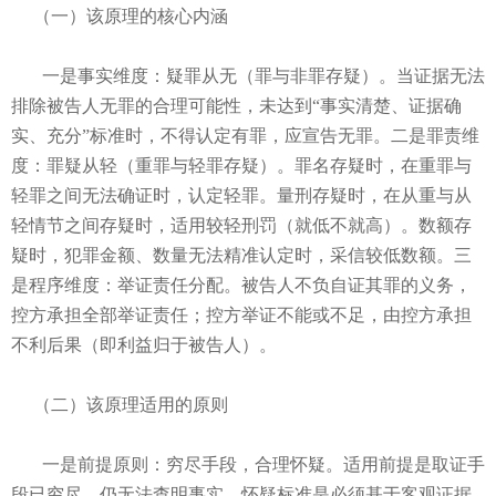
（一）该原理的核心内涵
一是事实维度：疑罪从无（罪与非罪存疑）。当证据无法
排除被告人无罪的合理可能性，未达到“事实清楚、证据确
实、充分”标准时，不得认定有罪，应宣告无罪。二是罪责维
度：罪疑从轻（重罪与轻罪存疑）。罪名存疑时，在重罪与
轻罪之间无法确证时，认定轻罪。量刑存疑时，在从重与从
轻情节之间存疑时，适用较轻刑罚（就低不就高）。数额存
疑时，犯罪金额、数量无法精准认定时，采信较低数额。三
是程序维度：举证责任分配。被告人不负自证其罪的义务，
控方承担全部举证责任；控方举证不能或不足，由控方承担
不利后果（即利益归于被告人）。
（二）该原理适用的原则
一是前提原则：穷尽手段，合理怀疑。适用前提是取证手
段已穷尽，仍无法查明事实。怀疑标准是必须基于客观证据