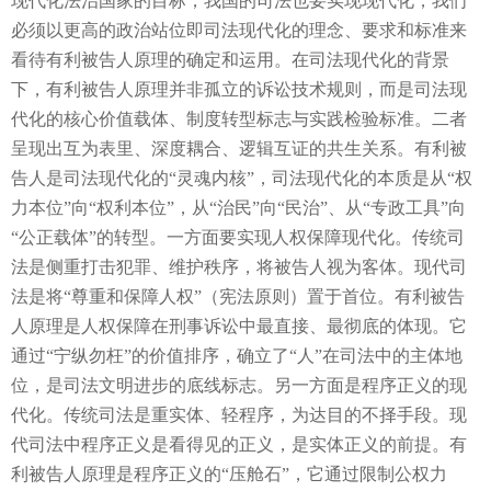
现代化法治国家的目标，我国的司法也要实现现代化，我们
必须以更高的政治站位即司法现代化的理念、要求和标准来
看待有利被告人原理的确定和运用。在司法现代化的背景
下，有利被告人原理并非孤立的诉讼技术规则，而是司法现
代化的核心价值载体、制度转型标志与实践检验标准。二者
呈现出互为表里、深度耦合、逻辑互证的共生关系。有利被
告人是司法现代化的“灵魂内核”，司法现代化的本质是从“权
力本位”向“权利本位”，从“治民”向“民治”、从“专政工具”向
“公正载体”的转型。一方面要实现人权保障现代化。传统司
法是侧重打击犯罪、维护秩序，将被告人视为客体。现代司
法是将“尊重和保障人权”（宪法原则）置于首位。有利被告
人原理是人权保障在刑事诉讼中最直接、最彻底的体现。它
通过“宁纵勿枉”的价值排序，确立了“人”在司法中的主体地
位，是司法文明进步的底线标志。另一方面是程序正义的现
代化。传统司法是重实体、轻程序，为达目的不择手段。现
代司法中程序正义是看得见的正义，是实体正义的前提。有
利被告人原理是程序正义的“压舱石”，它通过限制公权力