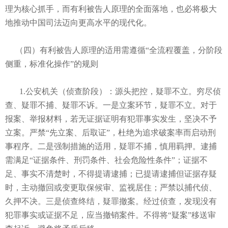
理为核心抓手，而有利被告人原理的全面落地，也必将极大
地推动中国司法迈向更高水平的现代化。
（四）有利被告人原理的适用需遵循“全流程覆盖，分阶段
侧重，标准化操作”的规则
1.公安机关（侦查阶段）：源头把控，疑罪不立。穷尽侦
查、疑罪不捕、疑罪不诉。一是立案环节，疑罪不立。对于
报案、举报材料，若无证据证明有犯罪事实发生，坚决不予
立案。严禁“先立案、后取证”，杜绝为追求破案率而启动刑
事程序。二是强制措施的适用，疑罪不捕，慎用羁押。逮捕
需满足“证据条件、刑罚条件、社会危险性条件”；证据不
足、事实不清楚时，不得提请逮捕；已提请逮捕但证据存疑
时，主动撤回或变更取保候审、监视居住；严禁以捕代侦、
久押不决。三是侦查终结，疑罪撤案。经过侦查，发现没有
犯罪事实或证据不足，应当撤销案件。不得将“疑案”移送审