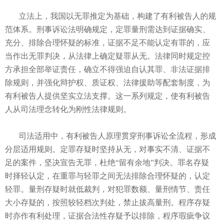
立法上，我国以无罪推定为基础，构建了有利被告人的规
范体系。刑事诉讼法明确规定，定罪量刑需达到证据确实、
充分、排除合理怀疑的标准，证据不足不能认定有罪的，应
当作出无罪判决，从法律上确定疑罪从无。法律同时规定控
方承担全部举证责任，确立不得强迫自认其罪、非法证据排
除规则，并强化辩护权、质证权、法律援助等配套制度，为
有利被告人提供坚实立法支撑。这一系列规定，使有利被告
人从司法理念转化为刚性法律规则。
司法适用中，有利被告人原理贯穿刑事诉讼全流程，形成
分层适用规则。定罪存疑时坚持从无，对事实不清、证据不
足的案件，坚决宣告无罪，杜绝“留有余地”判决。罪名存疑
时择轻认定，在重罪与轻罪之间无法排除合理怀疑的，认定
轻罪。量刑存疑时就低裁判，对犯罪数额、量刑情节、责任
大小存疑的，按照较轻档次判处，禁止拔高量刑。程序存疑
时亦作有利处理，证据合法性存疑予以排除，程序瑕疵争议