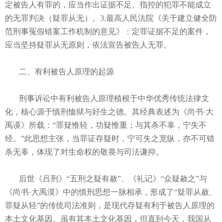
定被告人有罪的，应当作出证据不足、指控的犯罪不能成立
的无罪判决（疑罪从无）。3.最高人民法院《关于建立健全防
范刑事冤假错案工作机制的意见》：定罪证据不足的案件，
应当坚持疑罪从无原则，依法宣告被告人无罪。
二、有利被告人原理的起源
刑事诉讼中有利被告人原理植根于中华优秀传统法律文
化，核心源于慎刑恤狱与好生之德。其经典表述为《尚书·大
禹谟》所载：“罪疑惟轻，功疑惟重；与其杀不辜，宁失不
经。”此思想主张，当罪证存疑时，宁可失之宽纵，亦不可错
杀无辜，体现了对生命权的敬畏与司法谦抑。
后世《吕刑》“五刑之疑有赦”、《礼记》“众疑赦之”与
《尚书·大禹漠》中的慎刑思想一脉相承，形成了“疑罪从赦、
罪疑从轻”的传统司法准则，是现代存疑有利于被告人原理的
本土文化基因。虽有其本土文化基因，但直到今天，我国从