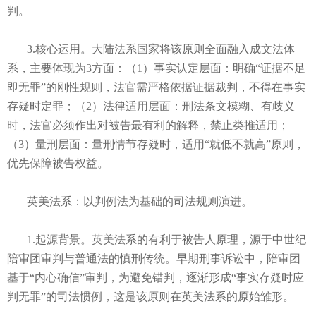
判。
3.核心运用。大陆法系国家将该原则全面融入成文法体
系，主要体现为3方面：（1）事实认定层面：明确“证据不足
即无罪”的刚性规则，法官需严格依据证据裁判，不得在事实
存疑时定罪；（2）法律适用层面：刑法条文模糊、有歧义
时，法官必须作出对被告最有利的解释，禁止类推适用；
（3）量刑层面：量刑情节存疑时，适用“就低不就高”原则，
优先保障被告权益。
英美法系：以判例法为基础的司法规则演进。
1.起源背景。英美法系的有利于被告人原理，源于中世纪
陪审团审判与普通法的慎刑传统。早期刑事诉讼中，陪审团
基于“内心确信”审判，为避免错判，逐渐形成“事实存疑时应
判无罪”的司法惯例，这是该原则在英美法系的原始雏形。