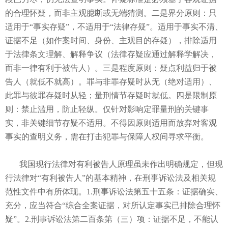
的合理怀疑，而非主观臆断或无端猜测。二是界分原则：只
适用于“事实存疑”，不适用于“法律存疑”。适用于事实不清、
证据不足（如作案时间、身份、主观目的存疑），排除适用
于法律条文理解、解释争议（法律存疑应通过解释学解决，
而非一律有利于被告人）。三是程度原则：疑点利益归于被
告人（就低不就高）。罪与非罪存疑时从无（绝对适用）、
此罪与彼罪存疑时从轻；量刑情节存疑时就低。四是限制原
则：禁止滥用，防止轻纵。仅针对影响定罪量刑的关键事
实，非关键细节存疑不适用。不得因原则适用而放弃对客观
事实的查明义务，需在打击犯罪与保障人权间寻求平衡。
我国现行法律对有利被告人原理虽未作出明确规定，但现
行法律对“有利被告人”的基本精神，在刑事诉讼法及相关规
范性文件中有所体现。1.刑事诉讼法第五十五条：证据确实、
充分，应当符合“综合全案证据，对所认定事实已排除合理怀
疑”。2.刑事诉讼法第二百条第（三）项：证据不足，不能认