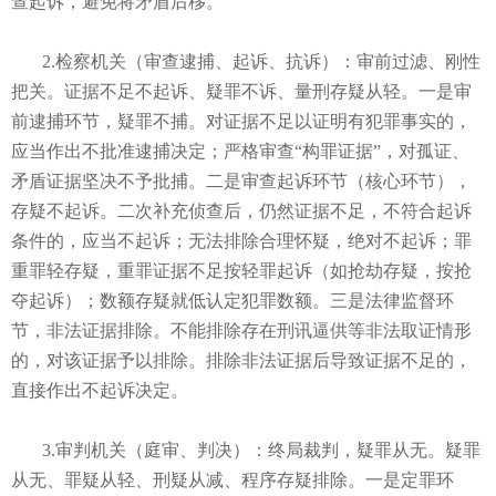
查起诉，避免将矛盾后移。
2.检察机关（审查逮捕、起诉、抗诉）：审前过滤、刚性
把关。证据不足不起诉、疑罪不诉、量刑存疑从轻。一是审
前逮捕环节，疑罪不捕。对证据不足以证明有犯罪事实的，
应当作出不批准逮捕决定；严格审查“构罪证据”，对孤证、
矛盾证据坚决不予批捕。二是审查起诉环节（核心环节），
存疑不起诉。二次补充侦查后，仍然证据不足，不符合起诉
条件的，应当不起诉；无法排除合理怀疑，绝对不起诉；罪
重罪轻存疑，重罪证据不足按轻罪起诉（如抢劫存疑，按抢
夺起诉）；数额存疑就低认定犯罪数额。三是法律监督环
节，非法证据排除。不能排除存在刑讯逼供等非法取证情形
的，对该证据予以排除。排除非法证据后导致证据不足的，
直接作出不起诉决定。
3.审判机关（庭审、判决）：终局裁判，疑罪从无。疑罪
从无、罪疑从轻、刑疑从减、程序存疑排除。一是定罪环