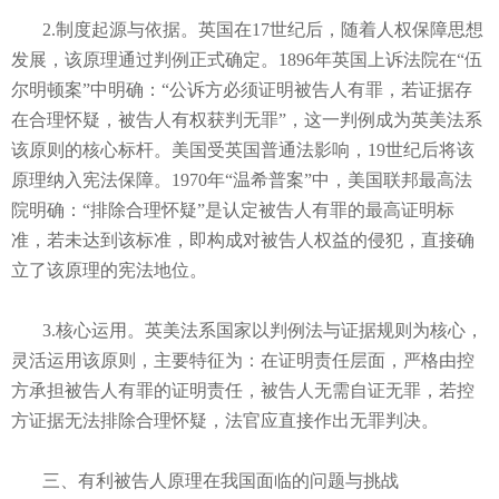
2.制度起源与依据。英国在17世纪后，随着人权保障思想
发展，该原理通过判例正式确定。1896年英国上诉法院在“伍
尔明顿案”中明确：“公诉方必须证明被告人有罪，若证据存
在合理怀疑，被告人有权获判无罪”，这一判例成为英美法系
该原则的核心标杆。美国受英国普通法影响，19世纪后将该
原理纳入宪法保障。1970年“温希普案”中，美国联邦最高法
院明确：“排除合理怀疑”是认定被告人有罪的最高证明标
准，若未达到该标准，即构成对被告人权益的侵犯，直接确
立了该原理的宪法地位。
3.核心运用。英美法系国家以判例法与证据规则为核心，
灵活运用该原则，主要特征为：在证明责任层面，严格由控
方承担被告人有罪的证明责任，被告人无需自证无罪，若控
方证据无法排除合理怀疑，法官应直接作出无罪判决。
三、有利被告人原理在我国面临的问题与挑战