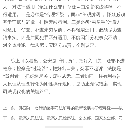
人。对法律适用（该定什么罪）存疑→由法官依法解释，不
得适用。二是必须是“合理怀疑”，而非“主观臆测”。怀疑必须
基于证据与逻辑，排除无端猜测。三是必须“穷尽手段”后方
可适用。侦查、补查未穷尽前，不得轻易适用，必须尽力查
清事实。四是共同犯罪区分适用。不能因部分犯事实不清，
对全体共犯一律从宽，应区分罪责，个别认定。
综上可以看出，公安是“守门员”，把好入口关，疑罪不进
程序；检察是“过滤器”，把好出口关，疑罪不起诉；法院是
“裁判者”，把好终局关，疑罪从无。三者协同，将有利被告
人原理从理念转化为刚性操作规则，是防止冤假错案、实现
司法现代化的关键路径。
上一条：孙国祥：贪污贿赂罪司法解释的最新发展与学理释疑——以
法释〔2026〕6号为研究对象
下一条：最高人民法院、最高人民检察院、公安部、国家安全部、司