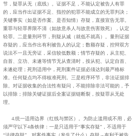
节，疑罪从无（底线）。证据不足，不能认定被告人有罪
的，应当作出证据不足、指控的犯罪不能成立的无罪判决；
关键事实（如是否作案、是否知情）存疑，直接宣告无罪。
重罪与轻罪界限不清（如故意杀人与故意伤害致死），认定
轻罪。二是量刑环节，刑疑从减（就低不就高）。量刑证据
存疑的，应当作出有利被告人的认定；数额存疑，控辩双方
说法不一且无旁证，采信较低数额；情节存疑的，从主犯、
自首、立功、未遂等情节无从查清时，按从犯、认定自首、
未遂处理；死刑适用中，死刑案件证据必须达到最严格标
准。任何疑点均不得核准死刑。三是程序环节，非法证据排
除。对证据收集的合法性有疑问，不能排除非法可能的，予
以排除；排除关键证据后全案证据链断裂，按疑罪从无处
理。
4.统一适用边界（红线与禁区）。为防止滥用或不用，必
须严守以下4条铁律：一是只适用于“事实存疑”，不适用于
“法律存疑”。对案件事实（发生了什么）存疑→有利于被告