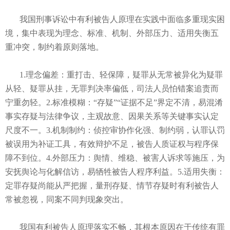
我国刑事诉讼中有利被告人原理在实践中面临多重现实困
境，集中表现为理念、标准、机制、外部压力、适用失衡五
重冲突，制约着原则落地。
1.理念偏差：重打击、轻保障，疑罪从无常被异化为疑罪
从轻、疑罪从挂，无罪判决率偏低，司法人员怕错案追责而
宁重勿轻。2.标准模糊：“存疑”“证据不足”界定不清，易混淆
事实存疑与法律争议，主观故意、因果关系等关键事实认定
尺度不一。3.机制制约：侦控审协作化强、制约弱，认罪认罚
被误用为补证工具，有效辩护不足，被告人质证权与程序保
障不到位。4.外部压力：舆情、维稳、被害人诉求等施压，为
安抚舆论与化解信访，易牺牲被告人程序利益。5.适用失衡：
定罪存疑尚能从严把握，量刑存疑、情节存疑时有利被告人
常被忽视，同案不同判现象突出。
我国有利被告人原理落实不畅，其根本原因在于传统有罪