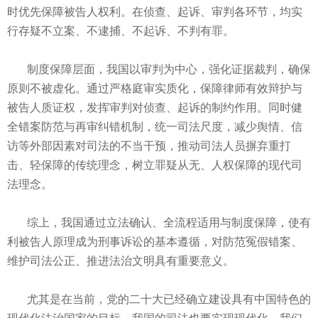
时优先保障被告人权利。在侦查、起诉、审判各环节，均实
行存疑不立案、不逮捕、不起诉、不判有罪。
制度保障层面，我国以审判为中心，强化证据裁判，确保
原则不被虚化。通过严格庭审实质化，保障律师有效辩护与
被告人质证权，发挥审判对侦查、起诉的制约作用。同时健
全错案防范与再审纠错机制，统一司法尺度，减少舆情、信
访等外部因素对司法的不当干预，推动司法人员摒弃重打
击、轻保障的传统理念，树立罪疑从无、人权保障的现代司
法理念。
综上，我国通过立法确认、全流程适用与制度保障，使有
利被告人原理成为刑事诉讼的基本遵循，对防范冤假错案、
维护司法公正、推进法治文明具有重要意义。
尤其是在当前，党的二十大已经确立建设具有中国特色的