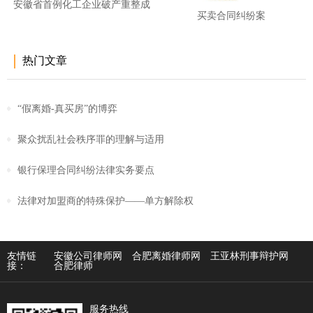
安徽省首例化工企业破产重整成
买卖合同纠纷案
功
热门文章
“假离婚-真买房”的博弈
聚众扰乱社会秩序罪的理解与适用
银行保理合同纠纷法律实务要点
法律对加盟商的特殊保护——单方解除权
友情链
安徽公司律师网
合肥离婚律师网
王亚林刑事辩护网
接：
合肥律师
服务热线