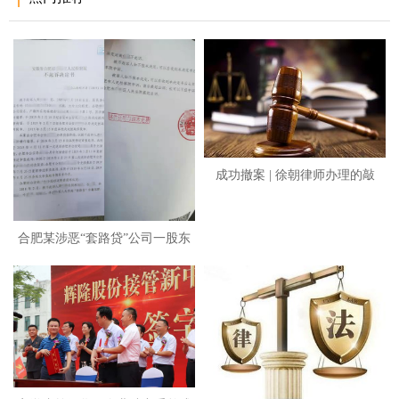
成功撤案 | 徐朝律师办理的敲
合肥某涉恶“套路贷”公司一股东