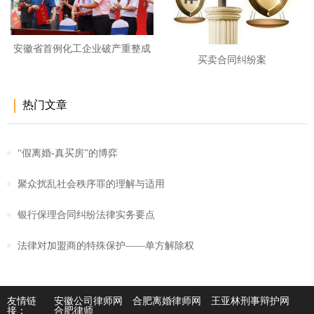
安徽省首例化工企业破产重整成
买卖合同纠纷案
功
热门文章
“假离婚-真买房”的博弈
聚众扰乱社会秩序罪的理解与适用
银行保理合同纠纷法律实务要点
法律对加盟商的特殊保护——单方解除权
友情链
安徽公司律师网
合肥离婚律师网
王亚林刑事辩护网
接：
合肥律师