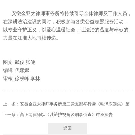
安徽金亚太律师事务所将持续引导全体律师及工作人员，
在深耕法治建设的同时，积极参与各类公益志愿服务活动，
以专业守护正义，以爱心温暖社会，让法治的温度与奉献的
力量在江淮大地持续传递。
图文| 武俊 张健
编辑| 代娜娜
审核| 徐权峰 李林
上一条：安徽金亚太律师事务所第二党支部举行读《毛泽东选集》第
二期主题党日活动‌
下一条：高正纲律师以《以辩护视角谈刑事侦查》讲座预告
返回