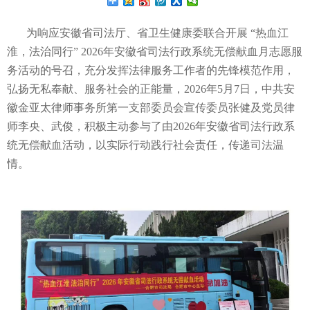
为响应安徽省司法厅、省卫生健康委联合开展 “热血江
淮，法治同行” 2026年安徽省司法行政系统无偿献血月志愿服
务活动的号召，充分发挥法律服务工作者的先锋模范作用，
弘扬无私奉献、服务社会的正能量，2026年5月7日，中共安
徽金亚太律师事务所第一支部委员会宣传委员张健及党员律
师李央、武俊，积极主动参与了由2026年安徽省司法行政系
统无偿献血活动，以实际行动践行社会责任，传递司法温
情。