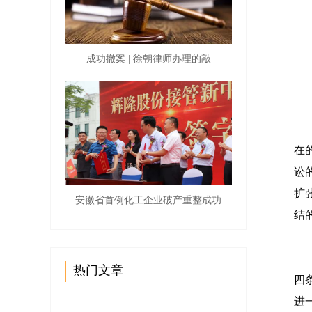
成功撤案 | 徐朝律师办理的敲
王
在
讼
扩
安徽省首例化工企业破产重整成功
结
针
热门文章
四
进