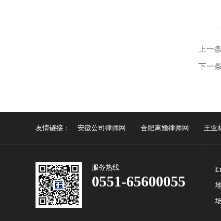
上一条
下一
律风
友情链接：
安徽公司律师网
合肥离婚律师网
王亚
服务热线
E
0551-65600055
场