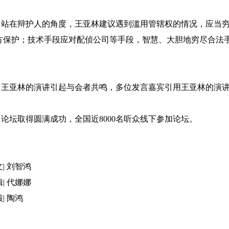
在辩护人的角度，王亚林建议遇到滥用管辖权的情况，应当穷
方保护；技术手段应对配侦公司等手段，智慧、大胆地穷尽合法
。
亚林的演讲引起与会者共鸣，多位发言嘉宾引用王亚林的演讲
坛取得圆满成功，全国近8000名听众线下参加论坛。
| 刘智鸿
| 代娜娜
| 陶鸿