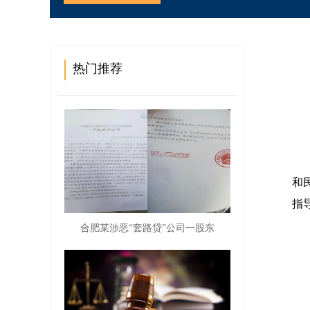
热门推荐
2
和
指
合肥某涉恶“套路贷”公司一股东