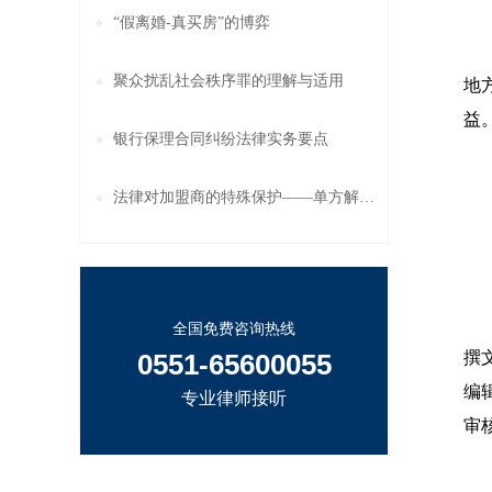
“假离婚-真买房”的博弈
站
聚众扰乱社会秩序罪的理解与适用
地
益
银行保理合同纠纷法律实务要点
王
法律对加盟商的特殊保护——单方解除权
论
全国免费咨询热线
0551-65600055
撰文
编辑
专业律师接听
审核