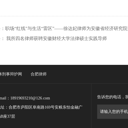
：职场“红线”与生活“雷区”——徐达妃律师为安徽省经济研究
条： 我所四名律师获聘安徽财经大学法律硕士实践导师
险防控讲座
林刑事辩护网
合肥律师
告诉您的电话，
mail：18919693210@126.com
地址：合肥市庐阳区阜南路169号安粮东怡金融广
B座37层